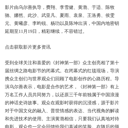
影片由乌尔善执导，费翔、李雪健、黄渤、于适、陈牧
驰、娜然、此沙、武亚凡、夏雨、袁泉、王洛勇、侯雯
元、黄曦彦、李昀锐、杨玏以及陈坤出演，中国内地密钥
延期至11月19日，精彩继续，不容错过。
点击获取影片更多资讯
受到全球关注和喜爱的《封神第一部》众主创亮相了第十
届丝绸之路电影节的闭幕式。在闭幕式的红毯现场，导演
携众主创们与世界观众们回顾了电影创作的心路历程。导
演乌尔善表示，电影是合作的艺术，《封神第一部》有上
万名工作人员共同努力，以还原三千年前独属于中国浪漫
的神话史诗故事。观众在观影时获得的沉浸感，源于影片
对于中国文化的融入、普世情感的表达、当代视角的解读
和先进技术的使用。主演黄渤相信，只要我们认真地对待
电影，观众也一定会回馈给我们真诚的笑脸。在随后的颁