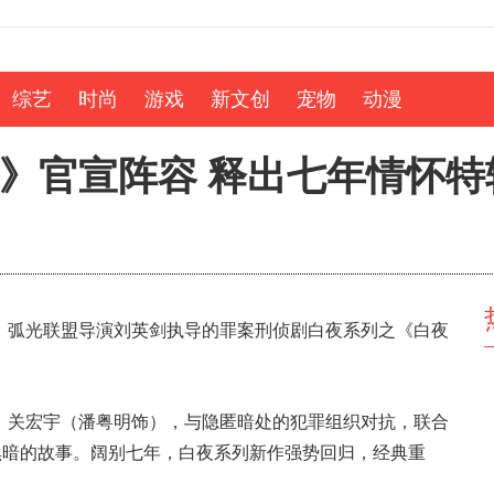
综艺
时尚
游戏
新文创
宠物
动漫
》官宣阵容 释出七年情怀特
、弧光联盟导演刘英剑执导的罪案刑侦剧白夜系列之《白夜
、关宏宇（潘粤明饰），与隐匿暗处的犯罪组织对抗，联合
胜黑暗的故事。阔别七年，白夜系列新作强势回归，经典重