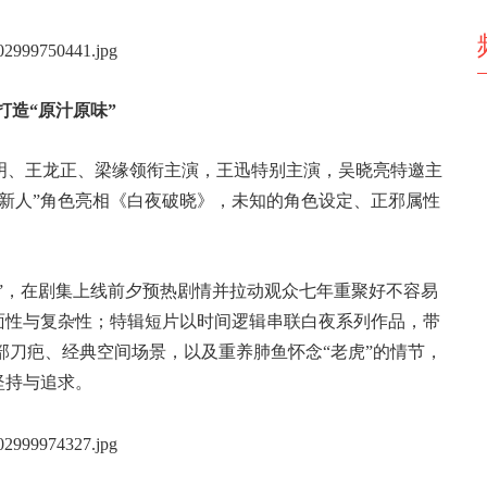
打造“原汁原味”
明、王龙正、梁缘领衔主演，王迅特别主演，吴晓亮特邀主
新人”角色亮相《白夜破晓》，未知的角色设定、正邪属性
辑”，在剧集上线前夕预热剧情并拉动观众七年重聚好不容易
面性与复杂性；特辑短片以时间逻辑串联白夜系列作品，带
面部刀疤、经典空间场景，以及重养肺鱼怀念“老虎”的情节，
坚持与追求。