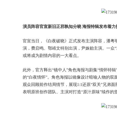
演员阵容官宣新旧正邪孰知分晓 海报特辑发布着力
官宣当日，《白夜破晓》正式发布主演阵容，潘粤
演，费启鸣、鄂靖文特别出演，尹姝贻主演。一众“
或将成为剧情内容的一大看点。
此外，官方释出“镜中人”角色海报与剧集“情怀特
的“白夜情怀”。角色海报以镜像设计暗喻人物的双
观众回顾前作结局情节，展现1:1还原“双关”兄弟
表明原班创作团队、主演对打造“原汁原味”续作的