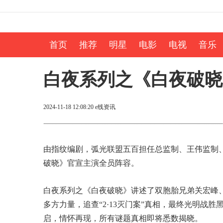
首页
推荐
明星
电影
电视
音乐
白夜系列之《白夜破晓
2024-11-18 12:08:20
e线资讯
由指纹编剧，弧光联盟五百担任总监制、王伟监制
破晓》官宣主演全员阵容。
白夜系列之《白夜破晓》讲述了双胞胎兄弟关宏峰
多方力量，追查“2·13灭门案”真相，最终光明战
启，情怀再现，所有谜题真相即将悉数揭晓。