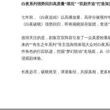
白夜系列强势回归高质量“填坑” “双剧齐追”打造
七年前，《白夜追凶》以高播放量、高评分被视作年
《白夜破晓》强势回归，即将揭晓留存疑团，查清“2
值得关注的是，剧集官宣阵容引发了一众真爱粉重刷
来的”“有生之年系列”等主流舆情体现大众对白夜
件角色的行踪轨迹，挖掘“梦幻联动”名场面，从《
浸观剧体验。
长夜必尽，破晓将至，津港集结，共探真相，更多