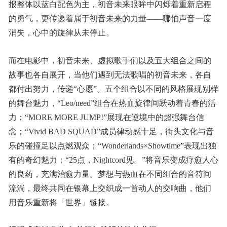
报整体以蓝白配色为主，初音未来眼眸中闪烁着重新启程
的勇气，更传递着属于初音未来的力量——哪怕声音一度
消失，心中的旋律从未停止。
而在电影中，初音未来、虚拟歌手们以及五大组合之间的
故事也各自展开，当他们遇到无法歌唱的初音未来，各自
都付出努力，传递“心愿”。五个组合以不同的风格展现别样
的舞台魅力，“Leo/need”组合在热血旋律间跃动着青春的活
力；“MORE MORE JUMP!”展现在逆境中的超强舞台信
念；“Vivid BAD SQUAD”成员律动感十足，街头文化与音
乐的碰撞足以点燃观众；“Wonderlands×Showtime”表现出独
有的奇幻魅力；“25点，Nightcord见。”将音乐变成疗愈人心
的良药，充满治愈力量。梦想与热血在不同组合的音符间
流淌，最终共同在银幕上交织成一首动人的交响曲，他们
用音乐重新将「世界」链接。