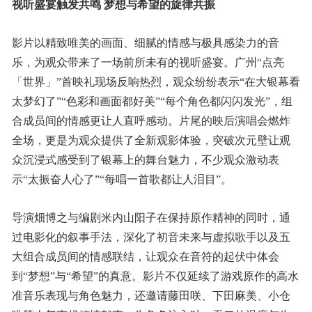
视听盛宴触发共鸣 梦想与希望的旋律共振
影片以精致唯美的画面、细腻的情感与极具感染力的音
乐，为观众带来了一场前所未有的视听盛宴。广州“点亮
「世界」”首映礼现场反响热烈，观众纷纷表示“在大银幕看
太梦幻了”“色彩和画面都好美”“每个角色都闪闪发光”，组
合成员间的情感更让人直呼感动。片尾的映后演唱会燃炸
全场，更是为观众提供了全新观影体验，突破次元壁让观
众沉浸式感受到了银幕上的舞台魅力，不少观众激动表
示“太振奋人心了”“每唱一首歌都让人泪目”。
导演畑博之与编剧米内山阳子在保持原作精神的同时，通
过电影化的叙事手法，深化了初音未来与虚拟歌手以及五
大组合成员间的情感联结，让观众在音符的起伏中体会
到“梦想”与“希望”的真意。影片不仅延续了游戏原作的高水
准音乐表现与角色魅力，还邀请藤田咲、下田麻美、小仓