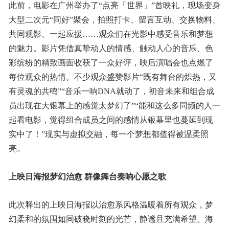
此前，电影在广州举办了“点亮「世界」”首映礼，现场变身
大型二次元“同好”聚会，拍照打卡、留言互动、交换物料、
共同观影、一起应援……观众们在光影中感受音乐和梦想
的魅力。影片凭借真挚动人的情感、触动人心的音乐、色
彩缤纷的精致画面收获了一众好评，映后演唱会也点燃了
每位观众的热情。不少观众盛赞影片“既有舞台的炽热，又
有灵魂的共鸣”“音乐一响DNA就动了，初音未来和组合成
员出现在大银幕上的感觉太梦幻了”“能和这么多同频的人一
起看电影，觉得组合成员之间的感情从银幕里也蔓延到现
实中了！”现实与虚拟交融，每一个梦想都值得被温柔照
亮。
上映日海报梦幻治愈 群像舞台奏响心愿之歌
此次释出的上映日海报以治愈系风格温暖着所有观众，梦
幻柔和的氛围如同破晓时刻的光芒，静谧且充满希望。海