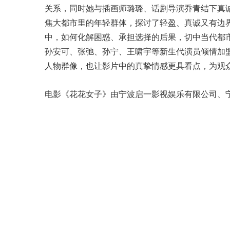
关系，同时她与插画师璐璐、话剧导演乔青结下真
焦大都市里的年轻群体，探讨了轻盈、真诚又有边
中，如何化解困惑、承担选择的后果，切中当代都
孙安可、张弛、孙宁、王啸宇等新生代演员倾情加
人物群像，也让影片中的真挚情感更具看点，为观
电影《花花女子》由宁波启一影视娱乐有限公司、