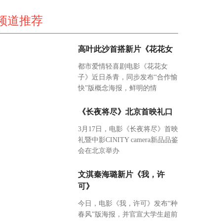
频道推荐
高叶此沙首搭新片《花花女
都市爱情轻喜剧电影《花花女
子》近日杀青，同步发布“合作愉
快”版概念海报，鲜明的情
《长夜将尽》北京首映礼口
3月17日，电影《长夜将尽》首映
礼暨中影CINITY camera新品品鉴
会在北京举办
文淇秦海璐新片《我，许
可》
今日，电影《我，许可》发布“种
春风”版海报，并官宣大学生超前