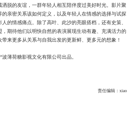
诚洒脱的友谊，一群年轻人相互陪伴度过美好时光。影片聚
界的亲密关系该如何定义，以及年轻人在情感的选择与试探
市人的情感痛点。除了高叶、此沙的亮眼搭档，还有史策、
盟，期待他们以明快自然的表演展现生动有趣、充满活力的
众带来更多从关系与自我出发的更新鲜、更多元的想象！
宁波薄荷糖影视文化有限公司出品。
责任编辑：
xiao