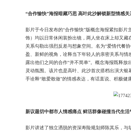
“
合作愉快
”
海报暗藏巧思
高叶此沙
解锁新型情感关
影片于今日发布的“合作愉快”版概念海报紧扣影片
饰）均以日常休闲装扮出镜，两人坐在床上却又藏在
关系勾勒出强烈反差与想象空间。名为“爱情代餐协
盈、新鲜的视角，诠释当下年轻人的亲密关系与情
露出他们之间的合作“并不简单”。概念海报既释放
灵动氛围。该片也是高叶、此沙首次搭档出演大银
手诠释“敢爱敢做”的情感表达，有话直说、积极健
新议题切中都市人情感痛点
鲜活群像
碰撞
当代生活
影片讲述了独立洒脱的资深寿险规划师陈其乐，与