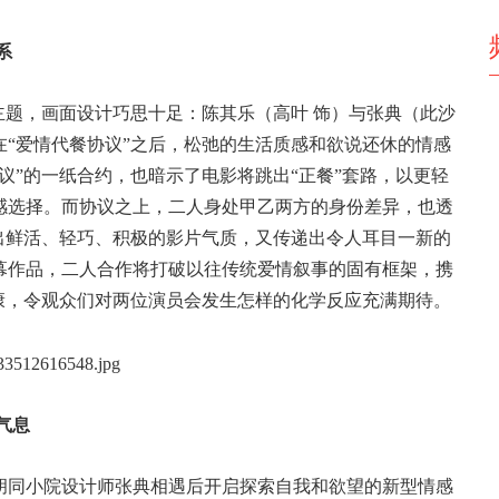
系
主题，画面设计巧思十足：陈其乐（高叶 饰）与张典（此沙
“爱情代餐协议”之后，松弛的生活质感和欲说还休的情感
议”的一纸合约，也暗示了电影将跳出“正餐”套路，以更轻
感选择。而协议之上，二人身处甲乙两方的身份差异，也透
出鲜活、轻巧、积极的影片气质，又传递出令人耳目一新的
幕作品，二人合作将打破以往传统爱情叙事的固有框架，携
康，令观众们对两位演员会发生怎样的化学反应充满期待。
气息
胡同小院设计师张典相遇后开启探索自我和欲望的新型情感