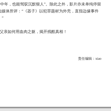
头中年，也能驾驭沉默狠人”。除此之外，影片亦未单纯停留
如媒体所评：“《器子》以犯罪题材为外壳，直指边缘事件
”
的父亲如何用血肉之躯，揭开残酷真相！
责任编辑：
xiao