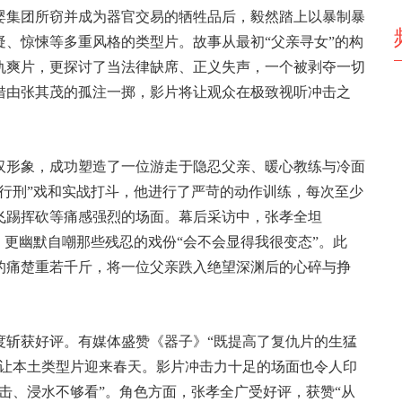
婴集团所窃并成为器官交易的牺牲品后，毅然踏上以暴制暴
、惊悚等多重风格的类型片。故事从最初“父亲寻女”的构
仇爽片，更探讨了当法律缺席、正义失声，一个被剥夺一切
借由张其茂的孤注一掷，影片将让观众在极致视听冲击之
汉形象，成功塑造了一位游走于隐忍父亲、暖心教练与冷面
行刑”戏和实战打斗，他进行了严苛的动作训练，每次至少
飞踢挥砍等痛感强烈的场面。幕后采访中，张孝全坦
，更幽默自嘲那些残忍的戏份“会不会显得我很变态”。此
的痛楚重若千斤，将一位父亲跌入绝望深渊后的心碎与挣
度斩获好评。有媒体盛赞《器子》“既提高了复仇片的生猛
其让本土类型片迎来春天。影片冲击力十足的场面也令人印
击、浸水不够看”。角色方面，张孝全广受好评，获赞“从