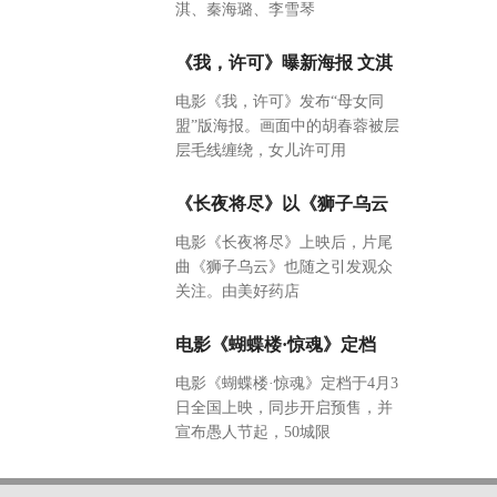
淇、秦海璐、李雪琴
《我，许可》曝新海报 文淇
电影《我，许可》发布“母女同
盟”版海报。画面中的胡春蓉被层
层毛线缠绕，女儿许可用
《长夜将尽》以《狮子乌云
电影《长夜将尽》上映后，片尾
曲《狮子乌云》也随之引发观众
关注。由美好药店
电影《蝴蝶楼·惊魂》定档
电影《蝴蝶楼·惊魂》定档于4月3
日全国上映，同步开启预售，并
宣布愚人节起，50城限