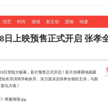
综艺
时尚
游戏
新文创
宠物
动漫
8日上映预售正式开启 张孝
18日登陆大银幕，影片预售正式开启！影片赤裸裸地揭露
湾知名导演简学彬执导，实力派演员张孝全领衔主演，与新
女复仇大戏！