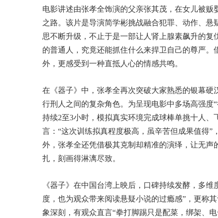
电影讲述由张孝全饰演的父亲张其茂，在女儿被贩
之路。该片是导演简学彬挑战融合犯罪、动作、悬疑
思不断升级，不止于是一部让人肾上腺素飙升的复
的普通人，究竟还能抓住什么来捍卫自己的尊严。
外，更感受到一种直抵人心的情感共鸣。
在《器子》中，张孝全再次突破大家熟悉的银幕硬
行刑人之间的复杂角色。为呈现电影中多场高强度“
持续2至3小时，模拟真实环境完成球棒单挑十人、
言：“这次训练拟真程度极高，虽辛苦但成果值得”
外，张孝全还凭借极其克制却精准的演绎，让无声
扎，刻画得淋漓尽致。
《器子》在中国台湾上映后，口碑持续发酵，多维
度，也为观众带来阅读悬疑小说的过瘾感”，更称
象深刻，有观众直言“拳打脚踢只是配菜，绑架、电