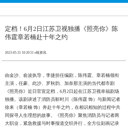
定档！6月2日江苏卫视独播《照亮你》陈
伟霆章若楠赴十年之约
2023-05-31 10:20:51
e线资讯
由金沙、俞波执导，李捷担任编剧，陈伟霆、章若楠领衔
主演，任豪、此沙、罗秋韵、加奈那主演的当代都市剧
《照亮你》近日官宣定档，6月2日起在江苏卫视幸福剧场
独播。该剧讲述了消防员靳时川（陈伟霆 饰）与新闻记者
徐来（章若楠 饰）奔赴十年之约，在相识相知的过程中共
同探寻人生理想的故事。《照亮你》聚焦消防员与记者两
大职业，紧急救援与时事报道交织并行，全方位刻画记录