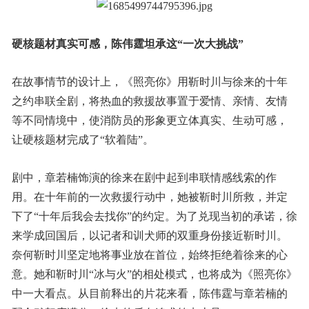
硬核题材真实可感，陈伟霆坦承这“一次大挑战”
在故事情节的设计上，《照亮你》用靳时川与徐来的十年
之约串联全剧，将热血的救援故事置于爱情、亲情、友情
等不同情境中，使消防员的形象更立体真实、生动可感，
让硬核题材完成了“软着陆”。
剧中，章若楠饰演的徐来在剧中起到串联情感线索的作
用。在十年前的一次救援行动中，她被靳时川所救，并定
下了“十年后我会去找你”的约定。为了兑现当初的承诺，徐
来学成回国后，以记者和训犬师的双重身份接近靳时川。
奈何靳时川坚定地将事业放在首位，始终拒绝着徐来的心
意。她和靳时川“冰与火”的相处模式，也将成为《照亮你》
中一大看点。从目前释出的片花来看，陈伟霆与章若楠的