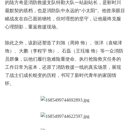
的陆方奇是消防救援支队特勤大队一站副站长，是靳时川
最默契的搭档，也是消防队中永远的“小太阳”。他曾亲眼目
睹战友在自己面前牺牲，但对理想的坚守，让他最终克服
心理阴影，重返救援现场。
除此之外，该剧还塑造了刘旭（周帅 饰）、张洋（袁铭泽
饰）、大鹏（李程宇 饰）、石磊（王珏臻 饰）等一众消防
员群像，以他们履行急难险重使命、执行抢险救灾任务的
工作日常为蓝本，还原了消防救援一线的真实场景，展现
了战士们成长蜕变的历程，书写了新时代青年的家国情
怀。