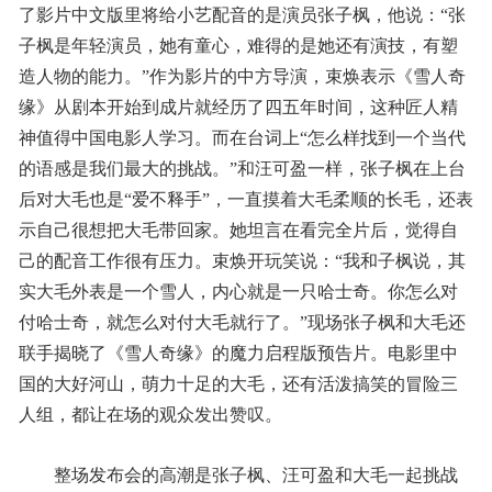
了影片中文版里将给小艺配音的是演员张子枫，他说：“张
子枫是年轻演员，她有童心，难得的是她还有演技，有塑
造人物的能力。”作为影片的中方导演，束焕表示《雪人奇
缘》从剧本开始到成片就经历了四五年时间，这种匠人精
神值得中国电影人学习。而在台词上“怎么样找到一个当代
的语感是我们最大的挑战。”和汪可盈一样，张子枫在上台
后对大毛也是“爱不释手”，一直摸着大毛柔顺的长毛，还表
示自己很想把大毛带回家。她坦言在看完全片后，觉得自
己的配音工作很有压力。束焕开玩笑说：“我和子枫说，其
实大毛外表是一个雪人，内心就是一只哈士奇。你怎么对
付哈士奇，就怎么对付大毛就行了。”现场张子枫和大毛还
联手揭晓了《雪人奇缘》的魔力启程版预告片。电影里中
国的大好河山，萌力十足的大毛，还有活泼搞笑的冒险三
人组，都让在场的观众发出赞叹。
整场发布会的高潮是张子枫、汪可盈和大毛一起挑战