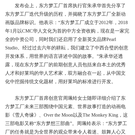
发布会上，东方梦工厂首席执行官朱承华首先分享了
东方梦工厂迭代升级的历程，并揭晓了东方梦工厂全新动
画版品牌标识。他表示：“东方梦工厂成立于2012年，2018
年1月以CMC华人文化为首的中方全资收购，现在是一家完
全的中资公司，同时我们还启用了全新英文品牌Pearl
Studio。经过过去六年的耕耘，我们建立了中西合璧的创意
开发体系，用世界的语言讲述中国的故事。”朱承华还透
露，现在东方梦工厂的前期创意人员包括来自本土的优秀
人才和好莱坞的华人艺术家，双方融合在一起，从中国文
化中挖掘传统文化题材，用好莱坞的标准进行开发。
东方梦工厂首席创意官周珮铃女士随即详细介绍了东
方梦工厂未来三部围绕中国元素、世界故事打造的动画电
影《雪人奇缘》、Over the Moon以及The Monkey King，这
三部电影又称“东方梦想三部曲”。周珮铃表示：“东方梦工
厂的任务就是为全世界的观众带来令人着迷、鼓舞人心又