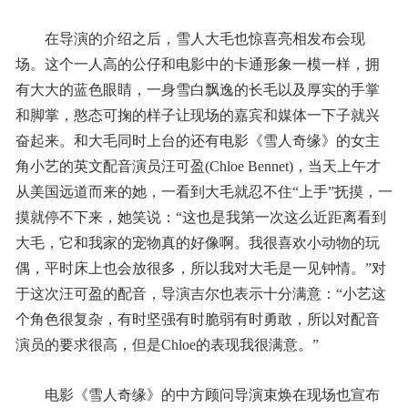
在导演的介绍之后，雪人大毛也惊喜亮相发布会现
场。这个一人高的公仔和电影中的卡通形象一模一样，拥
有大大的蓝色眼睛，一身雪白飘逸的长毛以及厚实的手掌
和脚掌，憨态可掬的样子让现场的嘉宾和媒体一下子就兴
奋起来。和大毛同时上台的还有电影《雪人奇缘》的女主
角小艺的英文配音演员汪可盈(Chloe Bennet)，当天上午才
从美国远道而来的她，一看到大毛就忍不住“上手”抚摸，一
摸就停不下来，她笑说：“这也是我第一次这么近距离看到
大毛，它和我家的宠物真的好像啊。我很喜欢小动物的玩
偶，平时床上也会放很多，所以我对大毛是一见钟情。”对
于这次汪可盈的配音，导演吉尔也表示十分满意：“小艺这
个角色很复杂，有时坚强有时脆弱有时勇敢，所以对配音
演员的要求很高，但是Chloe的表现我很满意。”
电影《雪人奇缘》的中方顾问导演束焕在现场也宣布