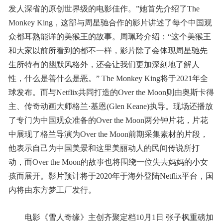
发人深省的原创世界级的电影佳作。”她首先介绍了The
Monkey King，这部与周星驰合作的影片讲述了每个中国观
众都耳熟能详的美猴王的故事。周珮玲介绍：“这个美猴王
和大家以前所看到的都不一样，影片除了会体现周星驰先
生所特有的幽默风格外，还会让我们更加深刻地了解人
性，什么是善什么是恶。” The Monkey King将于2021年全
球发布。而与Netflix共同打造的Over the Moon则由奥斯卡得
主、传奇动画大师格兰·基恩(Glen Keane)执导。现场还播放
了专门为中国观众准备的Over the Moon两分钟片花，片花
中展现了格兰导演为Over the Moon前期采集素材的片段，
他表示自己为中国美景和这里美丽动人的民间传说所打
动，而Over the Moon的故事也将围绕一位失去妈妈的小女
孩而展开。影片预计将于2020年于海外登陆Netflix平台，国
内将由东方梦工厂发行。
电影《雪人奇缘》主创齐聚定档10月1日 张子枫重磅加