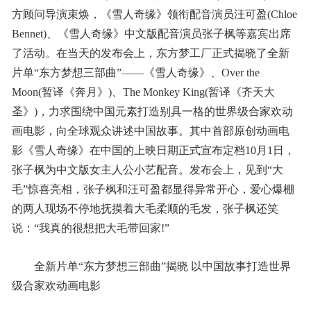
方顾问导演束焕，《雪人奇缘》领衔配音演员汪可盈(Chloe
Bennet)、《雪人奇缘》中文版配音演员张子枫等嘉宾出席
了活动。在当天的发布会上，东方梦工厂正式揭晓了全新
片单“东方梦想三部曲”——《雪人奇缘》、Over the
Moon(暂译《奔月》)、The Monkey King(暂译《齐天大
圣》)，力求围绕中国元素打造别具一格的世界级合家欢动
画电影，向全球观众讲述中国故事。其中首部原创动画电
影《雪人奇缘》在中国的上映日期正式宣布定档10月1日，
张子枫为中文版女主人公小艺配音。发布会上，见到“大
毛”惊喜亮相，张子枫和汪可盈都显得异常开心，爱心爆棚
的两人现场不停地抚摸着大毛柔顺的毛发，张子枫还笑
说：“我真的很想把大毛带回家!”
全新片单“东方梦想三部曲”揭晓 以中国故事打造世界
级合家欢动画电影