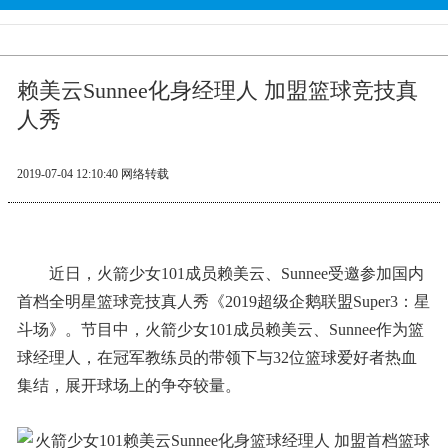
赖美云Sunnee化身经理人 加盟篮球竞技真
人秀
2019-07-04 12:10:40
网络转载
近日，火箭少女101成员赖美云、Sunnee受邀参加国内
首档全明星篮球竞技真人秀《2019超级企鹅联盟Super3：星
斗场》。节目中，火箭少女101成员赖美云、Sunnee作为篮
球经理人，在冠军教练员的带领下与32位篮球爱好者热血
集结，展开球场上的争夺较量。