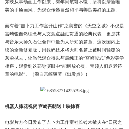
东映从事动画工作以来，60年间笔耕不辍，坚持以清新唯
美的手绘画风，为观众传递自然和平与善良美好的主题。
而有着“吉卜力工作室开山作”之美誉的《天空之城》不仅是
宫崎骏自然理念与人文观点融汇贯通的经典代表，更是其
与音乐大师久石让合作中最为人所知的篇章。这次国内上
映的全新修复版，用数码技术将大师名篇上被时间轻覆的
灰尘拭去，让当代观众得以与最纯正的“宫崎骏式”色彩美学
相遇，观赏到这部导演眼中“能解放心灵、带领人们返老还
童的电影”。（源自宫崎骏著《出发点》）
机器人捧花祝贺 宫崎吾朗送上映惊喜
电影片方今日发布了吉卜力工作室社长铃木敏夫在“日落之