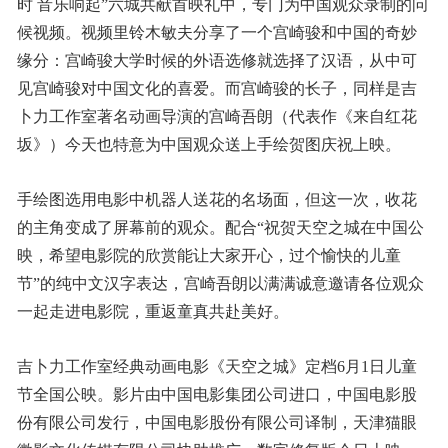
时 音乐响起”六城共献首映礼中，专门为中国观众录制的问
候视频。视频里铃木敏夫分享了一个宫崎骏和中国的奇妙
缘分：宫崎骏大学时候的外语选修就选择了汉语，从中可
见宫崎骏对中国文化的喜爱。而宫崎骏的长子，同样是吉
卜力工作室著名动画导演的宫崎吾朗（代表作《来自红花
坂》）今天也特意为中国观众送上手绘贺图庆祝上映。
手绘图选用电影中机器人送花的名场面，但这一次，收花
的主角变成了屏幕前的观众。配合“祝贺天空之城在中国公
映，希望电影院的欣赏能让大家开心，过个愉快的儿童
节”的纯中文汉字表达，宫崎吾朗以满满诚意邀请各位观众
一起走进电影院，重返童真共赴美好。
吉卜力工作室经典动画电影《天空之城》定档6月1日儿童
节全国公映。影片由中国电影集团公司进口，中国电影股
份有限公司发行，中国电影股份有限公司译制，天津猫眼